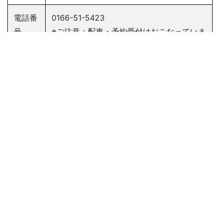
電話番
0166-51-5423
号
※ご注意：配車・予約受付はおこなっていま
せん。
ＦＡＸ
0166-51-5479
目的
本組合は、組合員の相互扶助の精神に基づき、組合員のた
めに必要な共同事業を行い、もって組合員の自主的な経済
活動を促進し、かつ、その経済的地位の向上を図ることを
目的とする。
『協同組合旭川ハイヤー協会定款』 （第1条より引用）